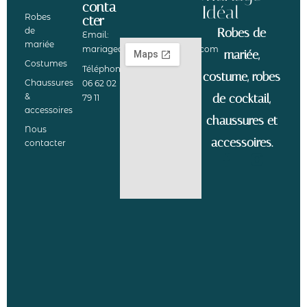
conta
Idéal
Robes
cter
de
Robes de
Email:
mariée
mariagedevosreves@gmail.com
mariée,
Costumes
Téléphone:
costume, robes
Chaussures
06 62 02
&
de cocktail,
79 11
accessoires
chaussures et
Nous
accessoires.
contacter