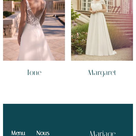
Ione
Margaret
Mariage
Menu
Nous